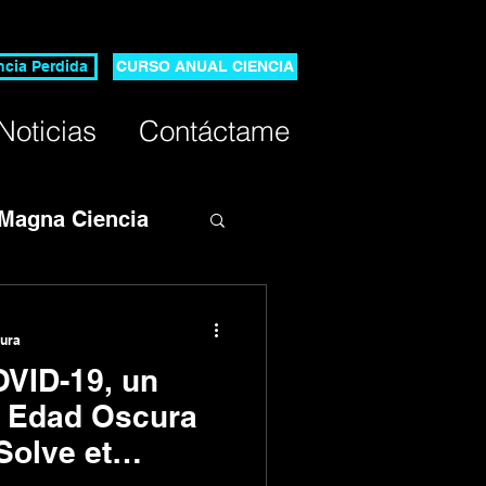
ncia Perdida
CURSO ANUAL CIENCIA
Noticias
Contáctame
 Magna Ciencia
osa
tura
OVID-19, un
a Edad Oscura
 Solve et