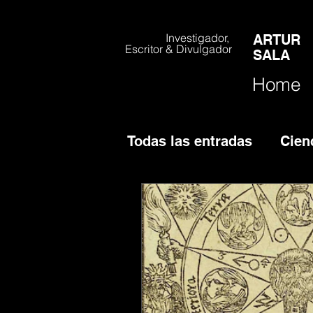
Investigador,
ARTUR
Escritor & Divulgador
SALA
Home
Todas las entradas
Cien
Crisis COVID
Cauac 