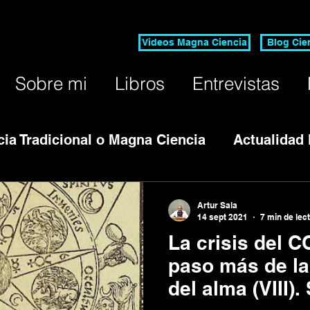
Videos Magna Ciencia
Blog Cie
Sobre mi
Libros
Entrevistas
cia Tradicional o Magna Ciencia
Actualidad
Editorial Nativa
Curso Anual Ciencia Rigur
Artur Sala
14 sept 2021
7 min de lec
La crisis del C
paso más de l
del alma (VIII).