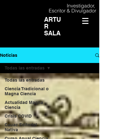
Investigador,
Escritor & Divulgador
ARTU
R
SALA
Noticias
Todas las entradas
Todas las entradas
Ciencia Tradicional o
Magna Ciencia
Actualidad Magna
Ciencia
Crisis COVID
Cauac Editorial
Nativa
Curso Anual Ciencia