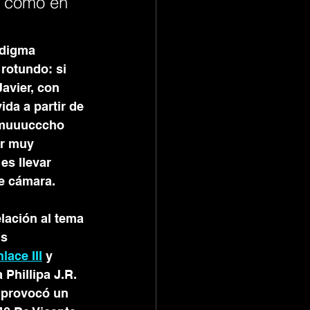
da como en 
adigma 
rotundo: si 
avier, con 
ida a partir de 
s muuucccho 
ar muy 
es llevar 
e cámara.
lación al tema 
s 
nlace III
 y 
Phillipa J.R. 
 provocó un 