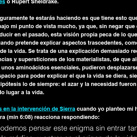
es
 o Rupert Sheldrake. 
guramente te estarás haciendo es que tiene esto que
ajo mi punto de vista mucho, ya que, sin negar que 
ucir en el pasado, esta visión propia peca de lo que
ando pretende explicar aspectos trascedentes, como
 de la vida. Se trata de una explicación demasiado re
cias y supersticiones de los materialistas, de que al
so unos aminoácidos esenciales, pudieron desplazarse
pacio para poder explicar el que la vida se diera, sie
ipótesis lo de siempre: el azar y la necesidad fueron 
o lugar a la vida.
os en la intervención de Sierra
 cuando yo planteo mi h
ra (min 6:08) reacciona respondiendo: 
odemos pensar este enigma sin entrar tant