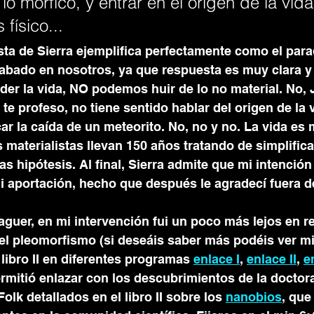
 lo mórfico, y entrar en el origen de la vi
físico... 
sta de Sierra ejemplifica perfectamente como el par
rabado en nosotros, ya que respuesta es muy clara y 
r la vida, NO podemos huir de lo no material. No, J
te profeso, no tiene sentido hablar del origen de la v
ar la caída de un meteorito. No, no y no. La vida e
 materialistas llevan 150 años tratando de simplific
 hipótesis. Al final, Sierra admite que mi intención 
 aportación, hecho que después le agradecí fuera d
guer, en mi intervención fui un poco más lejos en re
I: el pleomorfismo (si deseáis saber más podéis ver mi
libro II en diferentes programas 
enlace I
, 
enlace II
, 
e
rmitió enlazar con los descubrimientos de la doctora 
lk detallados en el libro II sobre los 
nanobios
, que