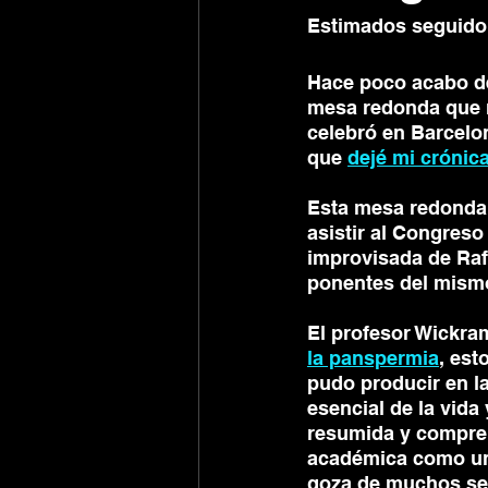
Estimados seguido
Hace poco acabo de
mesa redonda que r
celebró en Barcelon
que 
dejé mi crónic
Esta mesa redonda 
asistir al Congreso
improvisada de Rafa
ponentes del mismo
El profesor Wickra
la panspermia
, est
pudo producir en la
esencial de la vida
resumida y comprens
académica como una
goza de muchos se