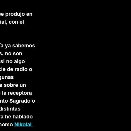
se produjo en 
al, con el 
día ya sabemos 
s, no son 
si no algo 
ie de radio o 
gunas 
a sobre un 
la receptora 
ento Sagrado o 
istintas 
ya he hablado 
 como 
Nikolai 