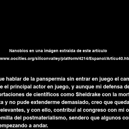
Nanobios en una imágen extraida de este artículo 
/www.oocities.org/siliconvalley/platform/4214/Espanol/Articu40.h
e hablar de la panspermia sin entrar en juego el ca
e el principal actor en juego, y aunque mi defensa d
ortaciones de científicos como Sheldrake con la mor
a y no pude extenderme demasiado, creo que queda
levantes, y con ello, contribuí al congreso con mi o
emilla del postmaterialismo, sendero que algunos c
empezando a andar. 