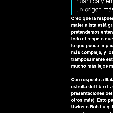
cuántica y en
un origen más 
Creo que la respue
materialista está g
pretendemos entende
todo el respeto que 
lo que pueda implic
más compleja, y los
tramposamente estas
mucho más lejos mi
Con respecto a Bala
estrella del libro I
presentaciones del 
otros más). Esto pe
Uwins o Bob Luigi Fo