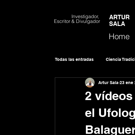
Investigador,
ARTUR
Escritor & Divulgador
SALA
Home
Todas las entradas
Ciencia Tradi
Artur Sala
23 ene
Cauac Editorial Nativa
Curs
2 vídeos
el Ufolog
Balaguer