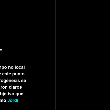
tm
mpo no local 
e este punto 
fogénesis se 
ron claros 
bjetivo que 
omo 
Jordi 