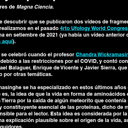
res de 
Magna Ciencia
.
 descubrir que se publicaron dos vídeos de fragmen
ealizamos en el pasado 
4rto Ufology World Congres
a en setiembre de 2021 (ya había un vídeo anterior c
a aquí
). 
se celebró cuando el profesor 
Chandra Wickramasi
 debido a las restricciones por el COVID, y contó con
el Balaguer, Enrique de Vicente y Javier Sierra, qu
 por otras temáticas.
masinghe se ha especializado en estos últimos años 
o es, la idea de que la vida en forma de aminoácidos 
 Tierra por la caída de algún meteorito que contenía 
 y constituyente esencial de las proteínas, dicho de
ible para el lector. Esta idea es considerada por la 
 explicación plausible sobre el origen de la vida, 
guidores.