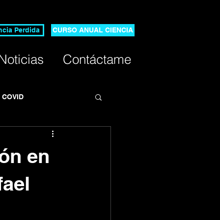
ncia Perdida
CURSO ANUAL CIENCIA
Noticias
Contáctame
s COVID
ión en
fael