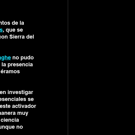
tos de la 
s
, que se 
on Sierra del 
nghe
 no pudo 
 la presencia 
e éramos 
en investigar 
esenciales se 
este activador 
 manera muy 
ciencia 
aunque no 