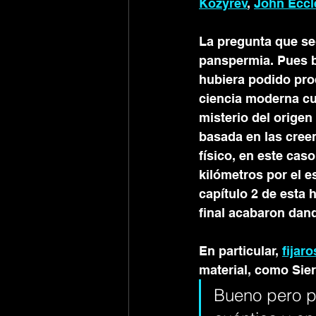
Kozyrev
, 
John Eccl
La pregunta que se
panspermia. Pues b
hubiera podido prod
ciencia moderna cu
misterio del origen
basada en las creen
físico, en este ca
kilómetros por el es
capítulo 2 de esta h
final acabaron dand
En particular, 
fijar
material, como Sier
Bueno pero p