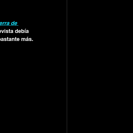
erra de 
evista debía 
bastante más. 