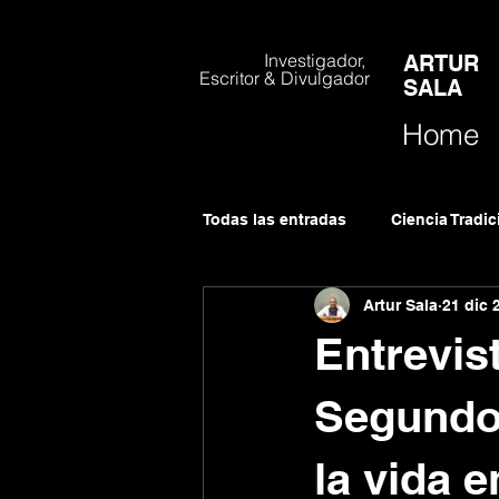
Investigador,
ARTUR
Escritor & Divulgador
SALA
Home
Todas las entradas
Ciencia Tradi
Artur Sala
21 dic 
Cauac Editorial Nativa
Curs
Entrevis
Segundo 
la vida 