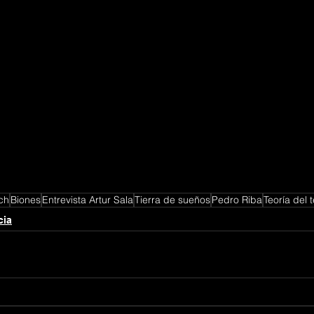
ch
Biones
Entrevista Artur Sala
Tierra de sueños
Pedro Riba
Teoría del 
cia