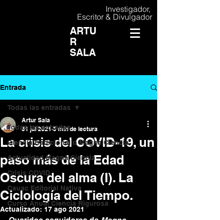
Investigador,
Escritor & Divulgador
ARTU
R
SALA
Entrada
Todas las entradas
Artur Sala
Todas las entradas
31 jul 2021
3 min de lectura
La crisis del COVID-19, un
Ciencia Tradicional o Magna Ciencia
paso más de la Edad
Actualidad Magna Ciencia
Crisis COVID
Oscura del alma (I). La
Cauac Editorial Nativa
Ciclología del Tiempo.
Curso Anual Ciencia Rigurosa
Actualizado:
17 ago 2021