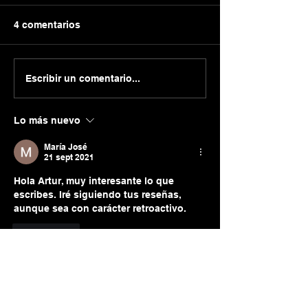
4 comentarios
La crisis del COVID-19,
La crisis del C
Escribir un comentario...
un paso más de la Edad
un paso más de
Oscura del alma (III).
Oscura del alma 
Lo más nuevo
Todo está en Todo.
ignorancia y el 
María José
21 sept 2021
Hola Artur, muy interesante lo que 
escribes. Iré siguiendo tus reseñas, 
aunque sea con carácter retroactivo. 
Me gusta
David Martínez
28 ago 2021
Gracias por la respuesta Artur.