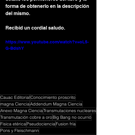
forma de obtenerlo en la descripción 
del mismo.
Recibid un cordial saludo.
https://www.youtube.com/watch?v=oL5-
G-BdshY
Cauac Editorial
Conocimiento proscrito
magna Ciencia
Addendum Magna Ciencia
Anexo Magna Ciencia
Transmutaciones nucleares
Transmutación cobre a oro
Big Bang no ocurrió
Fisica etérica
Pseudociencia
Fusion fría
Pons y Fleischmann