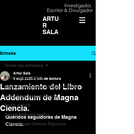
Investigador,
Escritor & Divulgador
ARTU
R
SALA
Entrada
Todas las entradas
Artur Sala
Todas las entradas
4 sept 2020
2 min de lectura
Lanzamiento del Libro
Ciencia Tradicional o Magna Ciencia
Addendum de Magna
Actualidad Magna Ciencia
Crisis COVID
Ciencia.
Cauac Editorial Nativa
Queridos seguidores de Magna 
Curso Anual Ciencia Rigurosa
Ciencia. 