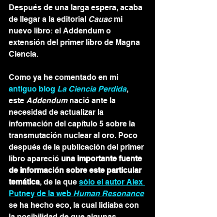
Después de una larga espera, acaba 
de llegar a la editorial 
Cauac
 mi 
nuevo libro: el Addendum o 
extensión del primer libro de Magna 
Ciencia.
Como ya he comentado en mi 
antiguo blog 
La Ciencia Perdida
, 
este 
Addendum 
nació ante la 
necesidad de actualizar la 
información del capítulo 5 sobre la 
transmutación nuclear al oro. Poco 
después de la publicación del primer 
libro apareció
 una importante fuente 
de información sobre este particular 
temática
, de la que 
sólo el autor Alex 
Putney de la web 
Human Resonance
se ha hecho eco, la cual lidiaba con 
la posibilidad de que algunas 