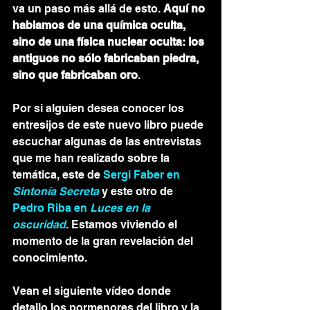
va un paso más allá de esto. 
Aquí no 
hablamos de una química oculta, 
sino de una física nuclear oculta: los 
antiguos no sólo fabricaban piedra, 
sino que fabricaban oro
.
Por si alguien desea conocer los 
entresijos de este nuevo libro puede 
escuchar algunas de las entrevistas 
que me han realizado sobre la 
temática, este de 
Sergi Faber en 
Sintonía Secreta
 y este otro de 
Pedro Riba en 
Luces en la 
oscuridad
. Estamos viviendo el 
momento de la gran revelación del 
conocimiento.
Vean el siguiente vídeo donde 
detallo los pormenores del libro y la 