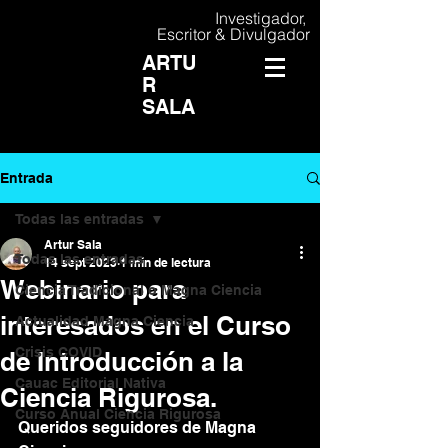
Investigador,
Escritor & Divulgador
ARTU
R
SALA
Entrada
Todas las entradas
Artur Sala
Todas las entradas
14 sept 2023
1 min de lectura
Webinario para
Ciencia Tradicional o Magna Ciencia
interesados en el Curso
Actualidad Magna Ciencia
Crisis COVID
de Introducción a la
Cauac Editorial Nativa
Ciencia Rigurosa.
Curso Anual Ciencia Rigurosa
Queridos seguidores de Magna 